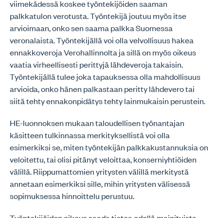
viimekädessä koskee työntekijöiden saaman
palkkatulon verotusta. Työntekijä joutuu myös itse
arvioimaan, onko sen saama palkka Suomessa
veronalaista. Työntekijällä voi olla velvollisuus hakea
ennakkoveroja Verohallinnolta ja sillä on myös oikeus
vaatia virheellisesti perittyjä lähdeveroja takaisin.
Työntekijällä tulee joka tapauksessa olla mahdollisuus
arvioida, onko hänen palkastaan peritty lähdevero tai
siitä tehty ennakonpidätys tehty lainmukaisin perustein.
HE-luonnoksen mukaan taloudellisen työnantajan
käsitteen tulkinnassa merkityksellistä voi olla
esimerkiksi se, miten työntekijän palkkakustannuksia on
veloitettu, tai olisi pitänyt veloittaa, konserniyhtiöiden
välillä. Riippumattomien yritysten välillä merkitystä
annetaan esimerkiksi sille, mihin yritysten välisessä
sopimuksessa hinnoittelu perustuu.
Työntekijöiden oikeus saada tietoa edellä mainituista