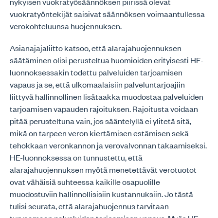
nykyisen vuokratyösäännöksen piirissä olevat
vuokratyöntekijät saisivat säännöksen voimaantullessa
verokohteluunsa huojennuksen.
Asianajajaliitto katsoo, että alarajahuojennuksen
säätäminen olisi perusteltua huomioiden erityisesti HE-
luonnoksessakin todettu palveluiden tarjoamisen
vapaus ja se, että ulkomaalaisiin palveluntarjoajiin
liittyvä hallinnollinen lisätaakka muodostaa palveluiden
tarjoamisen vapauden rajoituksen. Rajoitusta voidaan
pitää perusteltuna vain, jos sääntelyllä ei ylitetä sitä,
mikä on tarpeen veron kiertämisen estämisen sekä
tehokkaan veronkannon ja verovalvonnan takaamiseksi.
HE-luonnoksessa on tunnustettu, että
alarajahuojennuksen myötä menetettävät verotuotot
ovat vähäisiä suhteessa kaikille osapuolille
muodostuviin hallinnollisisiin kustannuksiin. Jo tästä
tulisi seurata, että alarajahuojennus tarvitaan