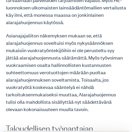
turvaamaan palveluiden tarjoamisen vapaus. Myös HE-
luonnoksen ulkomaisten lainsäädäntömallien vertailusta
käy ilmi, että monessa maassa on jonkinlainen
alarajahuojennus käytössä.
Asianajajaliiton näkemyksen mukaan se, että
alarajahuojennus soveltuisi myös nykysäännöksen
mukaisiin vuokratyöntekijöihin ei ole perusteltu syy
jättää alarajahuojennusta säätämättä. Myös työvoiman
vuokraamisen osalta hallinnollisten kustannusten
suhteettomuus verotuottojen määrään puoltaa
alarajahuojennuksen soveltamista. Toisaalta, jos
vuokratyötä koskevaa sääntelyä ei nähdä
tarkoituksenmukaiseksi muuttaa, Alarajahuojennus
tulisi olla mahdollista sisällyttää nyt säädettävänä
olevaan kokonaisuuteen muulla tavoin.
Taloudellisen työnantajan