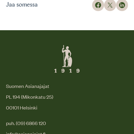
Jaa somessa
Suomen Asianajajat
PL 194 (Mikonkatu 25)
00101 Helsinki
puh. (09) 6866 120
info@asianajajat.fi