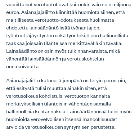
vuosittaiset verotuotot ovat kuitenkin vain noin miljoona
euroa. Asianajajaliitto kiinnittää huomiota siihen, että
maltillisesta verotuotto-odotuksesta huolimatta
ehdotettu lainsäädäntö lisää työnantajien,
työnteettäjäyritysten sekä työntekijöiden hallinnollista
taakkaa joissain tilanteissa merkittävälläkin tavalla.
Lainsäädäntö on osin myös tulkinnanvaraista, mikä
vähentää lainsäädännön ja verotuskohtelun
ennakoivuutta.
Asianajajaliitto katsoo jäljempänä esitetyin perustein,
että esitystä tulisi muuttaa ainakin siten, että
verotusoikeus kohdistuisi verotuoton kannalta
merkityksellisiin tilanteisiin vähentäen samalla
hallinnollisia kustannuksia. Lainsäädännössä tulisi myös
huomioida verovelvollisen itsensä mahdollisuudet
arvioida verotusoikeuden syntymisen perustetta.