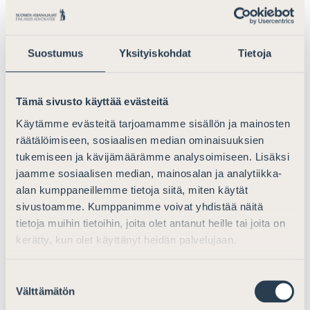
määritelmä
HE-luonnoksessa on käsitelty taloudellisen työnantajan
Suostumus
Yksityiskohdat
Tietoja
käsitteen tulkintaa sekä konsernitilanteissa että
riippumattomien yritysten välillä usein esimerkein.
Asianajajaliitto pitää esimerkkien käyttämistä hyvänä.
Tämä sivusto käyttää evästeitä
Käytämme evästeitä tarjoamamme sisällön ja mainosten
Konsernitilanteiden osalta olisi perusteltua käsitellä
räätälöimiseen, sosiaalisen median ominaisuuksien
tavanomaista keskitettyä siirtohinnoittelumallia. Tässä
tukemiseen ja kävijämäärämme analysoimiseen. Lisäksi
mallissa esimerkiksi suomalainen emoyhtiö voi olla ns.
jaamme sosiaalisen median, mainosalan ja analytiikka-
päämiesyhtiö ja ulkomaiset konserniyhtiöt ns. rajoitetun
alan kumppaneillemme tietoja siitä, miten käytät
riskin jakelijayhtiöitä, joille on taattu tietty
sivustoamme. Kumppanimme voivat yhdistää näitä
liikevoittotaso. Yhtiöt määrittävät keskinäisten
tietoja muihin tietoihin, joita olet antanut heille tai joita on
liiketoimien, esimerkiksi valmiiden tuotteiden myynnin,
kerätty, kun olet käyttänyt heidän palvelujaan.
hinnoittelun siten, että jakelijayhtiöt saavuttavat
markkinaehtoisen liikevoittotason. Emoyhtiö ei
Suostumuksen
kuitenkaan suoraan korvaa konserniyhtiöiden
Välttämätön
valinta
työntekijöiden palkkoja.