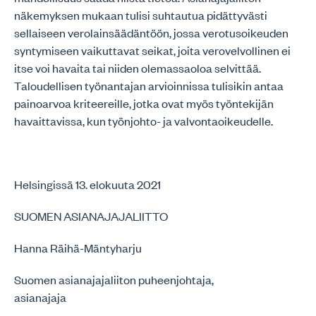
näkemyksen mukaan tulisi suhtautua pidättyvästi
sellaiseen verolainsäädäntöön, jossa verotusoikeuden
syntymiseen vaikuttavat seikat, joita verovelvollinen ei
itse voi havaita tai niiden olemassaoloa selvittää.
Taloudellisen työnantajan arvioinnissa tulisikin antaa
painoarvoa kriteereille, jotka ovat myös työntekijän
havaittavissa, kun työnjohto- ja valvontaoikeudelle.
Helsingissä 13. elokuuta 2021
SUOMEN ASIANAJAJALIITTO
Hanna Räihä-Mäntyharju
Suomen asianajajaliiton puheenjohtaja,
asianajaja