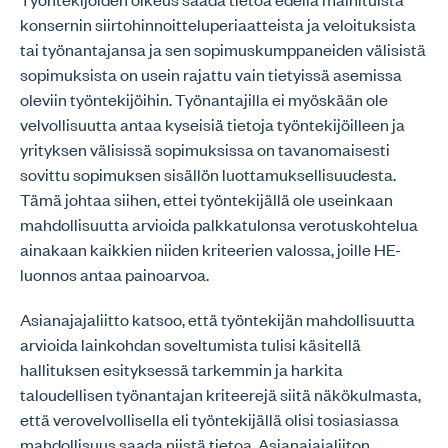
konsernin siirtohinnoitteluperiaatteista ja veloituksista
tai työnantajansa ja sen sopimuskumppaneiden välisistä
sopimuksista on usein rajattu vain tietyissä asemissa
oleviin työntekijöihin. Työnantajilla ei myöskään ole
velvollisuutta antaa kyseisiä tietoja työntekijöilleen ja
yrityksen välisissä sopimuksissa on tavanomaisesti
sovittu sopimuksen sisällön luottamuksellisuudesta.
Tämä johtaa siihen, ettei työntekijällä ole useinkaan
mahdollisuutta arvioida palkkatulonsa verotuskohtelua
ainakaan kaikkien niiden kriteerien valossa, joille HE-
luonnos antaa painoarvoa.
Asianajajaliitto katsoo, että työntekijän mahdollisuutta
arvioida lainkohdan soveltumista tulisi käsitellä
hallituksen esityksessä tarkemmin ja harkita
taloudellisen työnantajan kriteerejä siitä näkökulmasta,
että verovelvollisella eli työntekijällä olisi tosiasiassa
mahdollisuus saada niistä tietoa. Asianajajaliiton