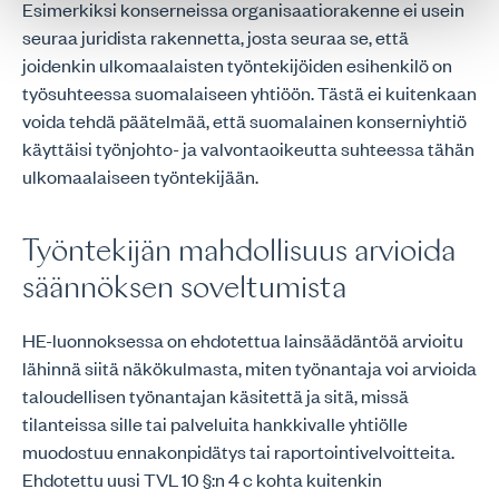
Esimerkiksi konserneissa organisaatiorakenne ei usein
seuraa juridista rakennetta, josta seuraa se, että
joidenkin ulkomaalaisten työntekijöiden esihenkilö on
työsuhteessa suomalaiseen yhtiöön. Tästä ei kuitenkaan
voida tehdä päätelmää, että suomalainen konserniyhtiö
käyttäisi työnjohto- ja valvontaoikeutta suhteessa tähän
ulkomaalaiseen työntekijään.
Työntekijän mahdollisuus arvioida
säännöksen soveltumista
HE-luonnoksessa on ehdotettua lainsäädäntöä arvioitu
lähinnä siitä näkökulmasta, miten työnantaja voi arvioida
taloudellisen työnantajan käsitettä ja sitä, missä
tilanteissa sille tai palveluita hankkivalle yhtiölle
muodostuu ennakonpidätys tai raportointivelvoitteita.
Ehdotettu uusi TVL 10 §:n 4 c kohta kuitenkin