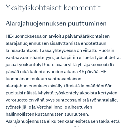
Yksityiskohtaiset kommentit
Alarajahuojennuksen puuttuminen
HE-luonnoksessa on arvioitu päivämääräkohtaisen
alarajahuojennuksen sisällyttämistä ehdotettuun
lainsäädäntöön. Tässä yhteydessä on viitattu Ruotsin
vastaavaan sääntelyyn, jonka piiriin ei lueta työsuhdetta,
jossa työskentely Ruotsissa ei ylitä yhtäjaksoisesti 15
päivää eikä kalenterivuoden aikana 45 päivää. HE-
luonnoksen mukaan vastaavanlaisen
alarajahuojennuksen sisällyttämistä lainsäädäntöön
puoltaisi näistä lyhyistä työskentelyjaksoista kertyvien
verotuottojen vähäisyys suhteessa niistä työnantajalle,
työntekijälle ja Verohallinnolle aiheutuvien
hallinnollisten kustannusten suuruuteen.
Alarajahuojennusta ei kuitenkaan esitetä sen takia, että