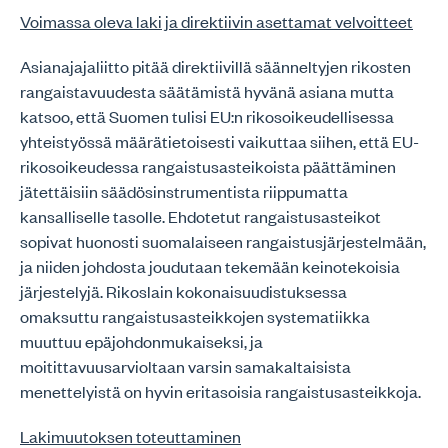
Voimassa oleva laki ja direktiivin asettamat velvoitteet
Asianajajaliitto pitää direktiivillä säänneltyjen rikosten
rangaistavuudesta säätämistä hyvänä asiana mutta
katsoo, että Suomen tulisi EU:n rikosoikeudellisessa
yhteistyössä määrätietoisesti vaikuttaa siihen, että EU-
rikosoikeudessa rangaistusasteikoista päättäminen
jätettäisiin säädösinstrumentista riippumatta
kansalliselle tasolle. Ehdotetut rangaistusasteikot
sopivat huonosti suomalaiseen rangaistusjärjestelmään,
ja niiden johdosta joudutaan tekemään keinotekoisia
järjestelyjä. Rikoslain kokonaisuudistuksessa
omaksuttu rangaistusasteikkojen systematiikka
muuttuu epäjohdonmukaiseksi, ja
moitittavuusarvioltaan varsin samakaltaisista
menettelyistä on hyvin eritasoisia rangaistusasteikkoja.
Lakimuutoksen toteuttaminen