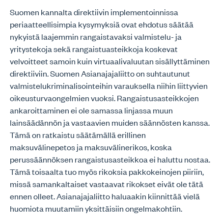
Suomen kannalta direktiivin implementoinnissa
periaatteellisimpia kysymyksiä ovat ehdotus säätää
nykyistä laajemmin rangaistavaksi valmistelu- ja
yritystekoja sekä rangaistuasteikkoja koskevat
velvoitteet samoin kuin virtuaalivaluutan sisällyttäminen
direktiiviin. Suomen Asianajajaliitto on suhtautunut
valmistelukriminalisointeihin varauksella niihin liittyvien
oikeusturvaongelmien vuoksi. Rangaistusasteikkojen
ankaroittaminen ei ole samassa linjassa muun
lainsäädännön ja vastaavien muiden säännösten kanssa.
Tämä on ratkaistu säätämällä erillinen
maksuvälinepetos ja maksuvälinerikos, koska
perussäännöksen rangaistusasteikkoa ei haluttu nostaa.
Tämä toisaalta tuo myös rikoksia pakkokeinojen piiriin,
missä samankaltaiset vastaavat rikokset eivät ole tätä
ennen olleet. Asianajajaliitto haluaakin kiinnittää vielä
huomiota muutamiin yksittäisiin ongelmakohtiin.