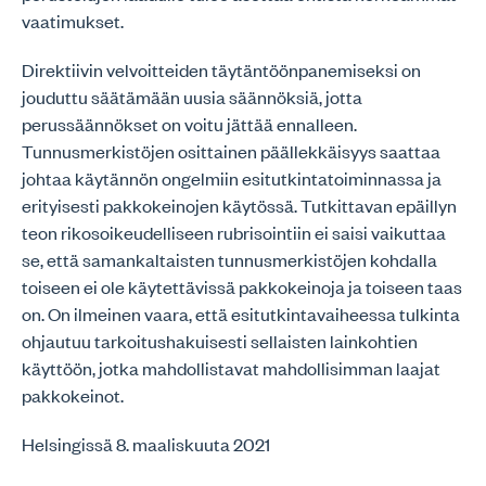
vaatimukset.
Direktiivin velvoitteiden täytäntöönpanemiseksi on
jouduttu säätämään uusia säännöksiä, jotta
perussäännökset on voitu jättää ennalleen.
Tunnusmerkistöjen osittainen päällekkäisyys saattaa
johtaa käytännön ongelmiin esitutkintatoiminnassa ja
erityisesti pakkokeinojen käytössä. Tutkittavan epäillyn
teon rikosoikeudelliseen rubrisointiin ei saisi vaikuttaa
se, että samankaltaisten tunnusmerkistöjen kohdalla
toiseen ei ole käytettävissä pakkokeinoja ja toiseen taas
on. On ilmeinen vaara, että esitutkintavaiheessa tulkinta
ohjautuu tarkoitushakuisesti sellaisten lainkohtien
käyttöön, jotka mahdollistavat mahdollisimman laajat
pakkokeinot.
Helsingissä 8. maaliskuuta 2021