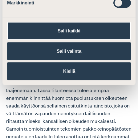
Markkinointi
pakkokeinojen tulevaan käyttöön. Esimerkiksi
maksuvälinepetoksen valmistelun
enimmäisrangaistuksen ankaroittaminen kahteen
vuoteen vankeutta mahdollistaisi jatkossa kyseisen
Salli kaikki
rikoksen tutkinnassa osin uudet pakkokeinolain
tutkintakeinot, jollei asiasta erikseen toisin säädettäisi.
Salli valinta
Asianajajaliitto kiinnittää huomiota edellä mainittuun ja
siihen, että rangaistusasteikkojen ankaroittamisen
Kiellä
vuoksi tiettyjen rikosten johdosta suoritettavien
pakkokeinojen käyttö tulee jatkossa todennäköisesti
laajenemaan. Tässä tilanteessa tulee aiempaa
enemmän kiinnittää huomiota puolustuksen oikeuteen
saada käyttöönsä sellainen esitutkinta-aineisto, joka on
välttämätön vapaudenmenetyksen laillisuuden
riitauttamiseksi kansallisen oikeuden mukaisesti.
Samoin tuomioistuinten tekemien pakkokeinopäätösten
perustelujen laadulle tulee asettaa entistä korkeammat