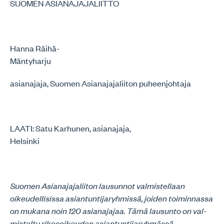
SUOMEN ASIANAJAJALIITTO
Hanna Räihä-
Mäntyharju
asianajaja, Suomen Asianajajaliiton puheenjohtaja
LAATI: Satu Karhunen, asianajaja,
Helsinki
Suomen Asianajajaliiton lausunnot valmistellaan
oikeudellisissa asiantuntijaryh­missä, joiden toiminnassa
on mukana noin 120 asianajajaa. Tämä lausunto on val­
misteltu rikosoikeuden asiantuntijaryhmässä.