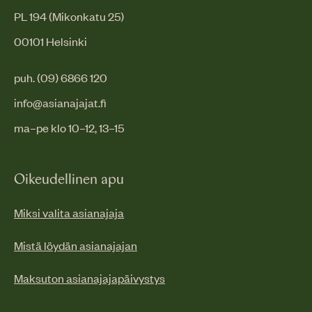
PL 194 (Mikonkatu 25)
00101 Helsinki
puh. (09) 6866 120
info@asianajajat.fi
ma–pe klo 10–12, 13–15
Oikeudellinen apu
Miksi valita asianajaja
Mistä löydän asianajajan
Maksuton asianajajapäivystys