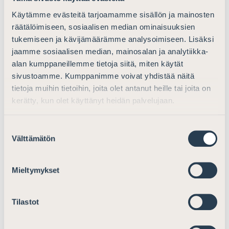
Väärennysaineiston hallussapidosta on nykyään
säädetty rangaistukseksi enintään kuusi kuukautta
Käytämme evästeitä tarjoamamme sisällön ja mainosten
räätälöimiseen, sosiaalisen median ominaisuuksien
vankeutta. Kahden vuoden enimmäisrangaistus on
tukemiseen ja kävijämäärämme analysoimiseen. Lisäksi
varsin ankara rangaistus rikoksen tekoon erityisesti
jaamme sosiaalisen median, mainosalan ja analytiikka-
soveltuviin välineisiin liittyvästä valmistelurikoksesta.
alan kumppaneillemme tietoja siitä, miten käytät
Myös Asianajajaliitto kiinnittää tähän epäsuhtaan
sivustoamme. Kumppanimme voivat yhdistää näitä
huomiota. Oikeuskäytännön yhtenäisyys ja
tietoja muihin tietoihin, joita olet antanut heille tai joita on
yhdenvertaisuusperiaatteen toteutuminen lainkäytössä
kerätty, kun olet käyttänyt heidän palvelujaan.
edellyttävät sitä, että säännösten rangaistusasteikon
soveltamista seurataan aktiivisesti, jotta eri
Suostumuksen
tekomuodoissa rangaistukset asettuvat
Välttämätön
valinta
oikeudenmukaiseen suhteeseen toisiinsa nähden.
Vaikutukset pakkokeinojen käyttöön
Mieltymykset
Koska rikoksen tutkintakeinot ovat lakiteknisesti varsin
pitkälle sidottu niistä säädettyihin
Tilastot
enimmäisrangaistuksiin, vaikuttaa
rangaistusasteikkojen ankaroittaminen myös