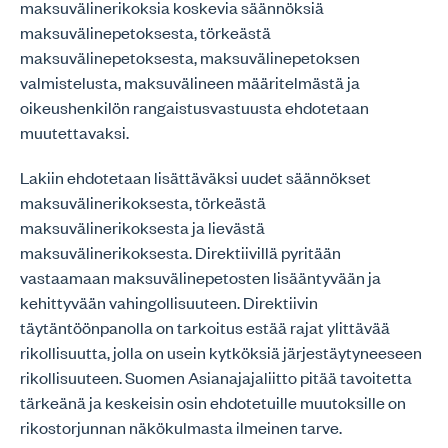
maksuvälinerikoksia koskevia säännöksiä
maksuvälinepetoksesta, törkeästä
maksuvälinepetoksesta, maksuvälinepetoksen
valmistelusta, maksuvälineen määritelmästä ja
oikeushenkilön rangaistusvastuusta ehdotetaan
muutettavaksi.
Lakiin ehdotetaan lisättäväksi uudet säännökset
maksuvälinerikoksesta, törkeästä
maksuvälinerikoksesta ja lievästä
maksuvälinerikoksesta. Direktiivillä pyritään
vastaamaan maksuvälinepetosten lisääntyvään ja
kehittyvään vahingollisuuteen. Direktiivin
täytäntöönpanolla on tarkoitus estää rajat ylittävää
rikollisuutta, jolla on usein kytköksiä järjestäytyneeseen
rikollisuuteen. Suomen Asianajajaliitto pitää tavoitetta
tärkeänä ja keskeisin osin ehdotetuille muutoksille on
rikostorjunnan näkökulmasta ilmeinen tarve.