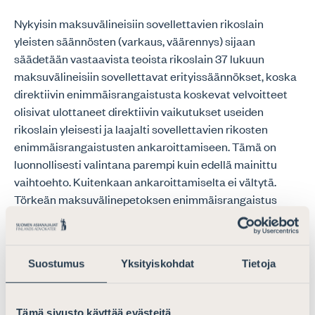
Nykyisin maksuvälineisiin sovellettavien rikoslain
yleisten säännösten (varkaus, väärennys) sijaan
säädetään vastaavista teoista rikoslain 37 lukuun
maksuvälineisiin sovellettavat erityissäännökset, koska
direktiivin enimmäisrangaistusta koskevat velvoitteet
olisivat ulottaneet direktiivin vaikutukset useiden
rikoslain yleisesti ja laajalti sovellettavien rikosten
enimmäisrangaistusten ankaroittamiseen. Tämä on
luonnollisesti valintana parempi kuin edellä mainittu
vaihtoehto. Kuitenkaan ankaroittamiselta ei vältytä.
Törkeän maksuvälinepetoksen enimmäisrangaistus
ehdotetaan korotettavaksi neljästä vuodesta viiteen
vuoteen vankeutta.
Suostumus
Yksityiskohdat
Tietoja
Maksuvälinepetoksen valmisteluun voi syyllistyä myös
kyseisten välineiden ja tarvikkeiden hallussa pitämisellä,
josta harvoin säädetään näin ankaraa rangaistusta.
Tämä sivusto käyttää evästeitä