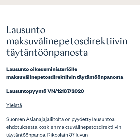
Lausunto
maksuvälinepetosdirektiivin
täytäntöönpanosta
Lausunto oikeusministeriölle
maksuvälinepetosdirektiivin täytäntöönpanosta
Lausuntopyyntö VN/12187/2020
Yleistä
Suomen Asianajajaliitolta on pyydetty lausuntoa
ehdotuksesta koskien maksuvälinepetosdirektiivin
täytäntöönpanoa. Rikoslain 37 luvun